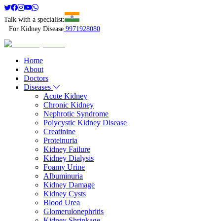
Talk with a specialist:
For Kidney Disease
9971928080
Home
About
Doctors
Diseases
Acute Kidney
Chronic Kidney
Nephrotic Syndrome
Polycystic Kidney Disease
Creatinine
Proteinuria
Kidney Failure
Kidney Dialysis
Foamy Urine
Albuminuria
Kidney Damage
Kidney Cysts
Blood Urea
Glomerulonephritis
Kidney Shrinkage