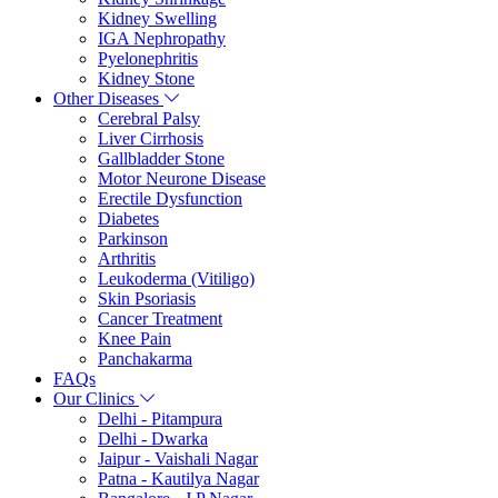
Kidney Swelling
IGA Nephropathy
Pyelonephritis
Kidney Stone
Other Diseases
Cerebral Palsy
Liver Cirrhosis
Gallbladder Stone
Motor Neurone Disease
Erectile Dysfunction
Diabetes
Parkinson
Arthritis
Leukoderma (Vitiligo)
Skin Psoriasis
Cancer Treatment
Knee Pain
Panchakarma
FAQs
Our Clinics
Delhi - Pitampura
Delhi - Dwarka
Jaipur - Vaishali Nagar
Patna - Kautilya Nagar