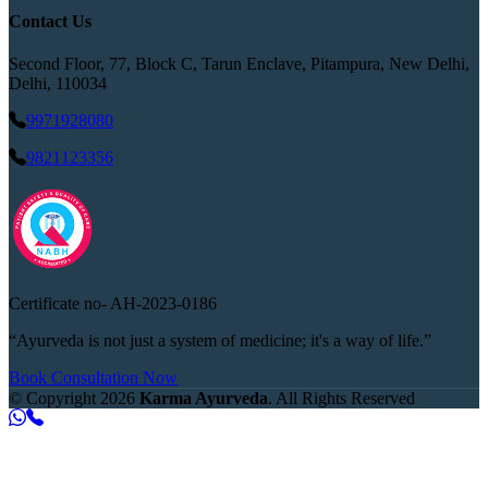
Contact Us
Second Floor, 77, Block C, Tarun Enclave, Pitampura, New Delhi,
Delhi, 110034
9971928080
9821123356
Certificate no-
AH-2023-0186
“Ayurveda is not just a system of medicine; it's a way of life.”
Book Consultation Now
© Copyright
2026
Karma Ayurveda
. All Rights Reserved