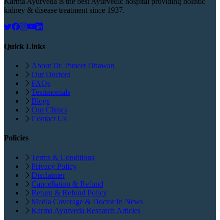
Karma Ayurveda is the best Ayurvedic hospital providing holistic
kidney & disease treatment since 1937.
Quick Links
About Dr. Puneet Dhawan
Our Doctors
FAQs
Testimonials
Blogs
Our Clinics
Contact Us
Policies
Terms & Conditions
Privacy Policy
Disclaimer
Cancellation & Refund
Return & Refund Policy
Media Coverage & Doctor In News
Karma Ayurveda Research Articles