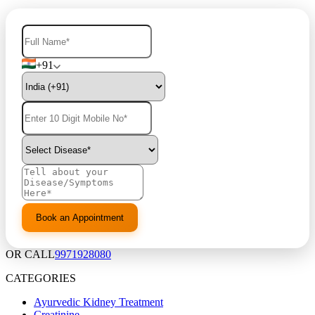
+91
OR CALL
9971928080
CATEGORIES
Ayurvedic Kidney Treatment
Creatinine