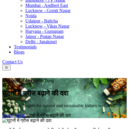
Bangalore - J P Nagar
Mumbai - Andheri East
Lucknow - Gomti Nagar
Noida
Udaipur - Balicha
Lucknow - Vikas Nagar
Haryana - Gurugram
Jaipur - Pratap Nagar
Delhi - Janakpuri
Testimonials
Blogs
Contact Us
Educational Ayurvedic Blog
घुटनों में ग्रीस बढ़ाने की दवा
Authentic insights for natural and sustainable kidney wellness.
Home
/
Blogs
/
घुटनों में ग्रीस बढ़ाने की दवा