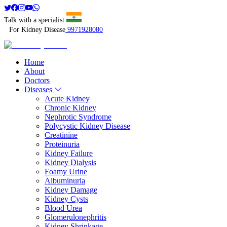
Talk with a specialist:
For Kidney Disease
9971928080
Home
About
Doctors
Diseases
Acute Kidney
Chronic Kidney
Nephrotic Syndrome
Polycystic Kidney Disease
Creatinine
Proteinuria
Kidney Failure
Kidney Dialysis
Foamy Urine
Albuminuria
Kidney Damage
Kidney Cysts
Blood Urea
Glomerulonephritis
Kidney Shrinkage