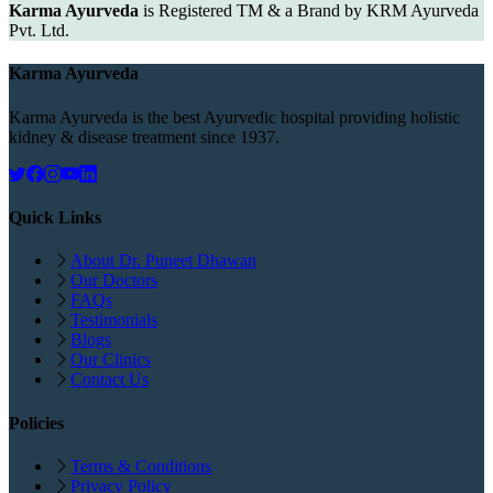
Karma Ayurveda
is Registered TM & a Brand by KRM Ayurveda
Pvt. Ltd.
Karma Ayurveda
Karma Ayurveda is the best Ayurvedic hospital providing holistic
kidney & disease treatment since 1937.
Quick Links
About Dr. Puneet Dhawan
Our Doctors
FAQs
Testimonials
Blogs
Our Clinics
Contact Us
Policies
Terms & Conditions
Privacy Policy