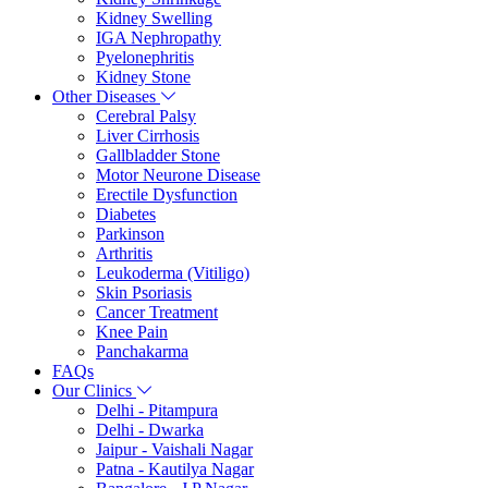
Kidney Swelling
IGA Nephropathy
Pyelonephritis
Kidney Stone
Other Diseases
Cerebral Palsy
Liver Cirrhosis
Gallbladder Stone
Motor Neurone Disease
Erectile Dysfunction
Diabetes
Parkinson
Arthritis
Leukoderma (Vitiligo)
Skin Psoriasis
Cancer Treatment
Knee Pain
Panchakarma
FAQs
Our Clinics
Delhi - Pitampura
Delhi - Dwarka
Jaipur - Vaishali Nagar
Patna - Kautilya Nagar