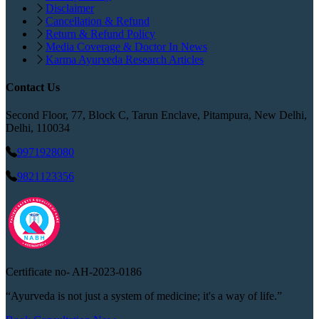
Disclaimer
Cancellation & Refund
Return & Refund Policy
Media Coverage & Doctor In News
Karma Ayurveda Research Articles
Contact Us
Second Floor, 77, Block C, Tarun Enclave, Pitampura, New Delhi,
Delhi, 110034
9971928080
9821123356
Certificate no-
AH-2023-0186
“Ayurveda is not just a system of medicine; it's a way of life.”